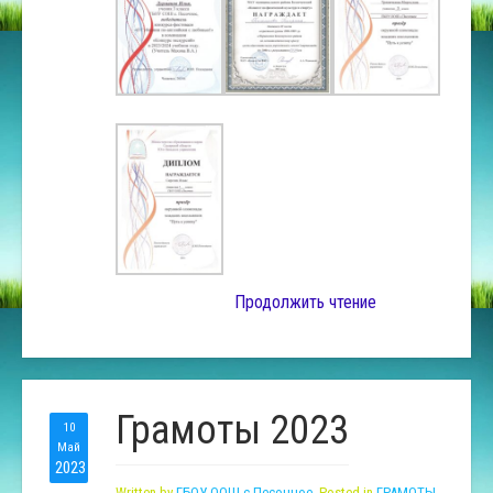
Продолжить чтение
Грамоты 2023
10
Май
2023
Written by
ГБОУ ООШ с.Песочное
. Posted in
ГРАМОТЫ