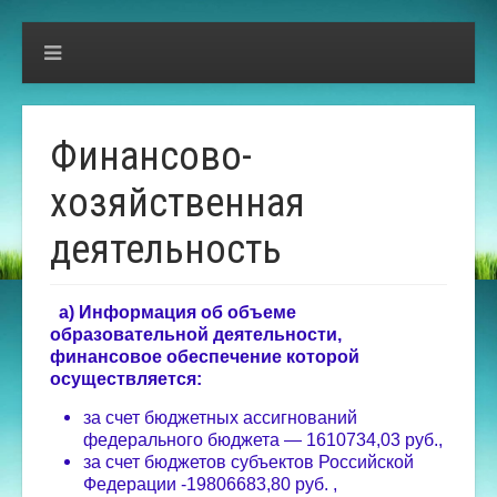
Финансово-
хозяйственная
деятельность
а) Информация об объеме
образовательной деятельности,
финансовое обеспечение которой
осуществляется:
за счет бюджетных ассигнований
федерального бюджета — 1610734,03 руб.,
за счет бюджетов субъектов Российской
Федерации -19806683,80 руб. ,