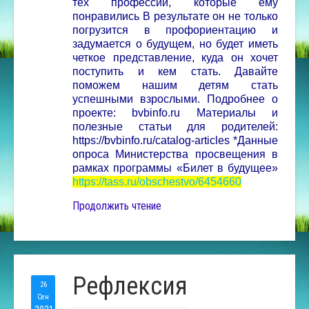
тех профессий, которые ему
понравились
В результате он не только
погрузится в профориентацию и
задумается о будущем, но будет иметь
четкое представление, куда он хочет
поступить и кем стать.
Давайте
поможем нашим детям стать
успешными взрослыми. Подробнее о
проекте: bvbinfo.ru
Материалы и
полезные статьи для родителей:
https://bvbinfo.ru/catalog-articles
*Данные
опроса Министерства просвещения в
рамках программы «Билет в будущее»
https://tass.ru/obschestvo/6454660
Продолжить чтение
Рефлексия
26
Сен