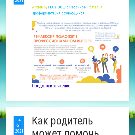
2021
Written by
ГБОУ ООШ с.Песочное
. Posted in
Профориентация обучающихся
Продолжить чтение
Как родитель
26
Сен
может помочь
2021