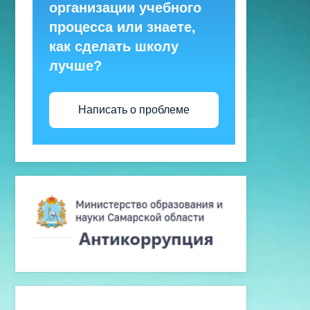
организации учебного
процесса или знаете,
как сделать школу
лучше?
Написать о проблеме