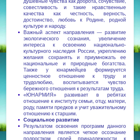
душевные чувства как доброта, сочувствие,
совестливость и такие нравственные
качества как честность, верность,
достоинство, любовь к Родине, родной
культуре и народу.
Важный аспект направления — развитие
экологического сознания, увеличение
интереса к освоению национально-
культурного наследия России, укреплению
желания сохранять и приумножать ее
национальные и природные богатства.
Также у юнармейцев формируется
ценностное отношение к труду и
трудолюбию, воспитывается чувство
бережного отношения к результатам труда.
«ЮНАРМИЯ» развивает в ребятах
отношение к институту семьи, отцу, матери,
роду, памяти предков и учит уважительному
отношению к старшим.
Социальное развитие
Результатом освоения программ данного
направления является четкое осознание
подростком своей принадлежности к