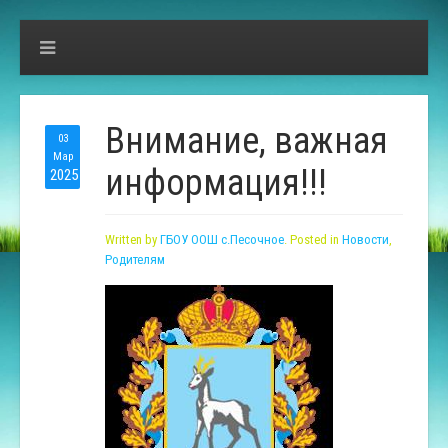
Внимание, важная
03
Мар
информация!!!
2025
Written by
ГБОУ ООШ с.Песочное
. Posted in
Новости
,
Родителям