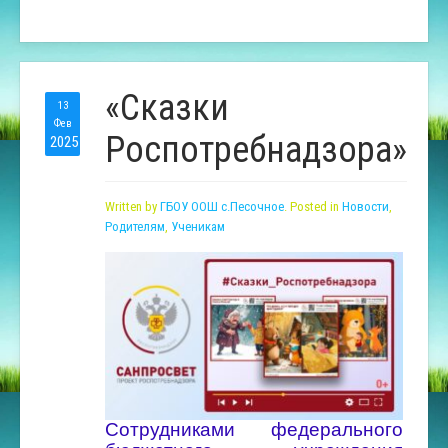
«Сказки
13
Фев
Роспотребнадзора»
2025
Written by
ГБОУ ООШ с.Песочное
. Posted in
Новости
,
Родителям
,
Ученикам
Сотрудниками федерального