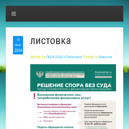
листовка
10
Июл
2026
Written by
ГБОУ ООШ с.Песочное
. Posted in
Новости