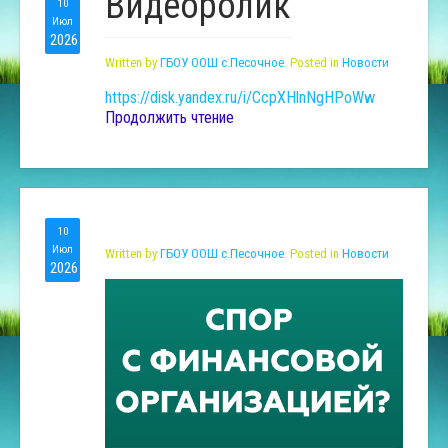
Видеоролик
10
Июл
2026
Written by
ГБОУ ООШ с.Песочное
. Posted in
Новости
https://disk.yandex.ru/i/CcpXHlnNgHPoWw
Продолжить чтение
10
Июл
Written by
ГБОУ ООШ с.Песочное
. Posted in
Новости
2026