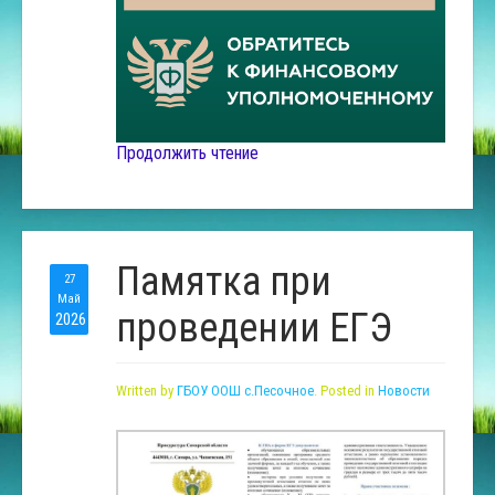
Продолжить чтение
Памятка при
27
Май
проведении ЕГЭ
2026
Written by
ГБОУ ООШ с.Песочное
. Posted in
Новости